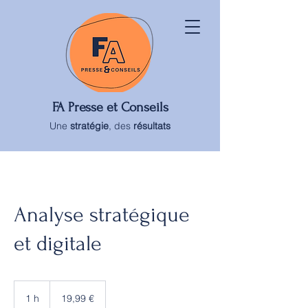
FA Presse et Conseils
Une
stratégie
, des
résultats
Analyse stratégique
et digitale
19,99
euros
1 h
1
19,99 €