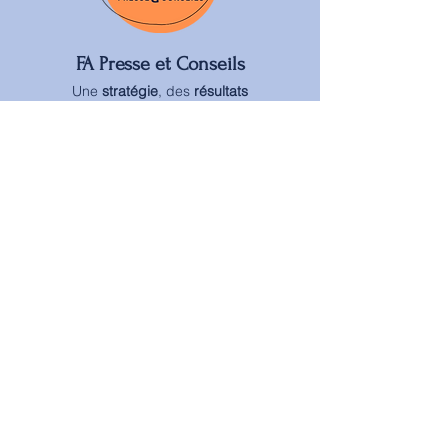
FA Presse et Conseils
Une
stratégie
, des
résultats
Formulaire d'abonnement
Envoyer
Mail :
fabrice@fapresseetconseils.com
Téléphone :
+33 06 16 48 12 21
©2026 par FA Presse et Conseils
Mentions légales