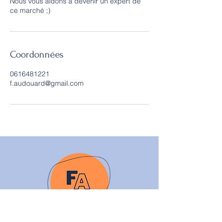
Nous vous aidons à devenir un expert de
ce marché ;)
Coordonnées
0616481221
f.audouard@gmail.com