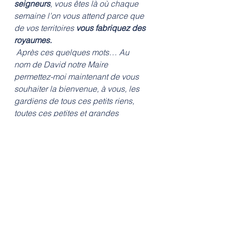
seigneurs
, vous êtes là où chaque 
semaine l’on vous attend parce que 
de vos territoires 
vous fabriquez des 
royaumes.
 Après ces quelques mots… Au 
nom de David notre Maire 
permettez-moi maintenant de vous 
souhaiter la bienvenue, à vous, les 
gardiens de tous ces petits riens, 
toutes ces petites et grandes 
choses si importantes qui font notre 
quotidien. 
Je vous souhaite un bon weekend 
en nos terres bas alpines…"
Jean-Pierre George, adjoint à la 
culture de la commune de 
Forcalquier