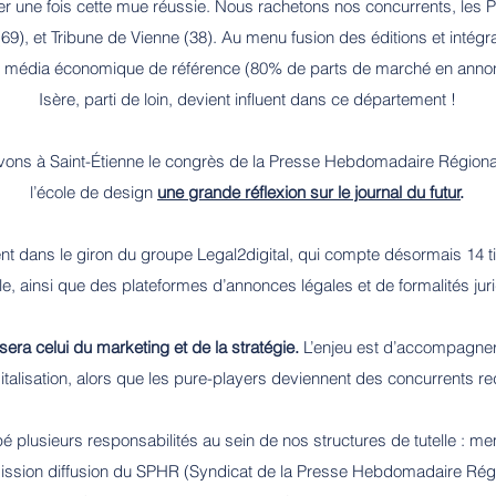
 une fois cette mue réussie. Nous rachetons nos concurrents, les Pet
69), et Tribune de Vienne (38). Au menu fusion des éditions et intégr
le média économique de référence (80% de parts de marché en annonc
Isère, parti de loin, devient influent dans ce département !
evons à Saint-Étienne le congrès de la Presse Hebdomadaire Régiona
l’école de design
une grande réflexion sur le journal du futur
.
nt dans le giron du groupe Legal2digital, qui compte désormais 14 tit
le, ainsi que des plateformes d’annonces légales et de formalités jur
era celui du marketing et de la stratégie.
L’enjeu est d’accompagner
gitalisation, alors que les pure-players deviennent des concurrents r
upé plusieurs responsabilités au sein de nos structures de tutelle : 
ission diffusion du SPHR (Syndicat de la Presse Hebdomadaire Régi