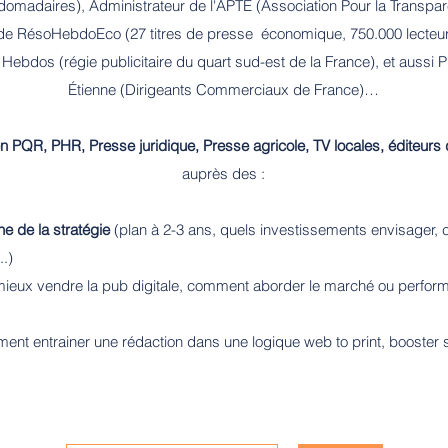
domadaires), Administrateur de l'APTE (Association Pour la Transp
er de RésoHebdoEco (27 titres de presse économique, 750.000 lecteu
Hebdos (régie publicitaire du quart sud-est de la France), et aussi 
Étienne (Dirigeants Commerciaux de France)…
 en PQR, PHR, Presse juridique, Presse agricole, TV locales, éditeurs 
auprès des :
e de la stratégie
(plan à 2-3 ans, quels investissements envisager, 
..)
ieux vendre la pub digitale, comment aborder le marché ou perfor
nt entrainer une rédaction dans une logique web to print, booster