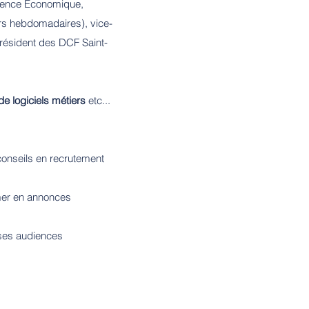
arence Économique,
rs hebdomadaires), vice-
Président des DCF Saint-
de logiciels métiers
etc...
conseils en recrutement
mer en annonces
 ses audiences